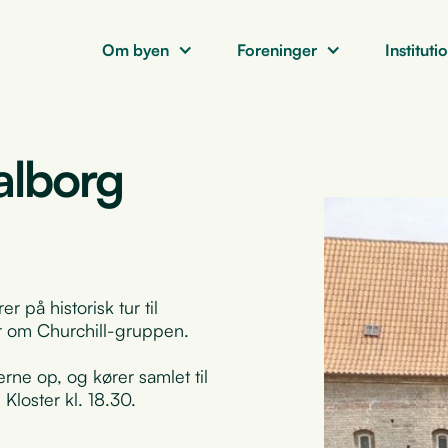
Om byen
Foreninger
Instituti
alborg
på historisk tur til
er om Churchill-gruppen.
rne op, og kører samlet til
loster kl. 18.30.