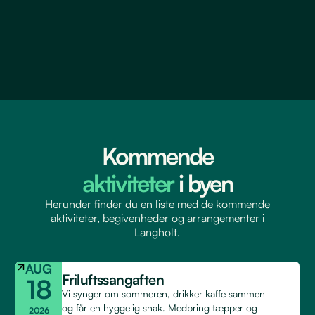
Kommende
aktiviteter
i byen
Herunder finder du en liste med de kommende
aktiviteter, begivenheder og arrangementer i
Langholt.
AUG
Friluftssangaften
18
Vi synger om sommeren, drikker kaffe sammen
og får en hyggelig snak. Medbring tæpper og
2026