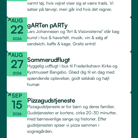
varmt tøj, hvis vejret viser sig at være træls. Vi
satser på tørvejr, men går ind hvis det regner.
AUG
gARTen pARTy
22
Lars Johannesen og "Art & Visionisterne" står bag
kunst i hus & have/telt, musik, vin & salg af
2026
sandwich, kaffe & kage. Gratis entré!
AUG
Sommerudflugt
27
Hyggelig udflugt i bus til Frederikshavn Kirke og
Kystmuseet Bangsbo. Glæd dig til en dag med
2026
spændende oplevelser, godt selskab og højt
humør
SEP
Pizzagudstjeneste
15
Pizzagudstjeneste er for børn og deres familier.
Gudstjenesten er kortere, cirka 20-30 minutter,
2026
med børnevenlige sange og historier. Efter
gudstjenesten spiser vi pizza sammen i
sognegården.