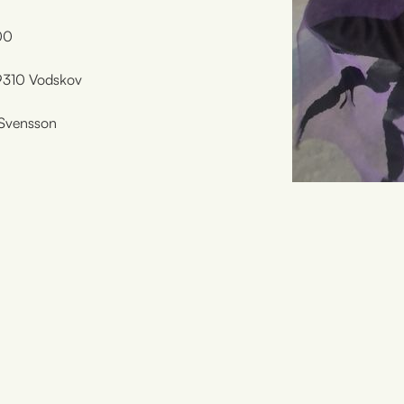
00
 9310 Vodskov
 Svensson