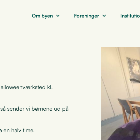
Om byen
Foreninger
Instituti
 halloweenværksted kl.
og så sender vi børnene ud på
 en halv time.