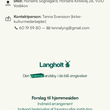
Sted:
Horsens Sognegård, Horsens Kirkevej 28, 9310
Vodskov
Kontaktperson:
Tenna Svensson (kirke-
kulturmedarbejder)
📞 60 19 59 80 – 📧 tennalyng@gmail.com
Den
grønne
landsby i de blå omgivelser
Forslag til hjemmesiden
Indmeld arrangement
Indsend beskrivelse af forening eller institution