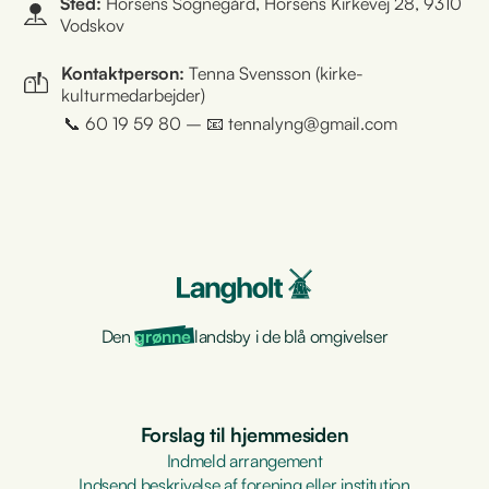
Sted:
Horsens Sognegård, Horsens Kirkevej 28, 9310
Vodskov
Kontaktperson:
Tenna Svensson (kirke-
kulturmedarbejder)
📞 60 19 59 80 – 📧 tennalyng@gmail.com
Den
grønne
landsby i de blå omgivelser
Forslag til hjemmesiden
Indmeld arrangement
Indsend beskrivelse af forening eller institution