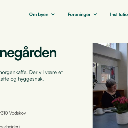
Om byen
Foreninger
Instituti
gnegården
rgenkaffe. Der vil være et
 kaffe og hyggesnak.
 9310 Vodskov
darbejder)