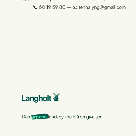
📞 60 19 59 80 – 📧 tennalyng@gmail.com
Den
grønne
landsby i de blå omgivelser