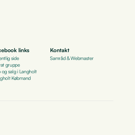
cebook links
Kontakt
entlig side
Samråd & Webmaster
vat gruppe
 og salg i Langholt
gholt Købmand