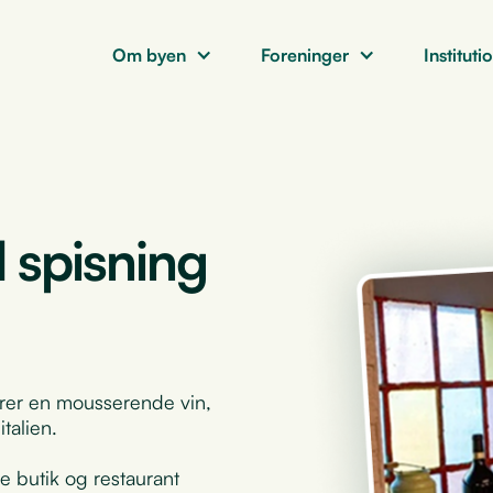
Om byen
Foreninger
Instituti
spisning
rer en mousserende vin,
talien.
e butik og restaurant